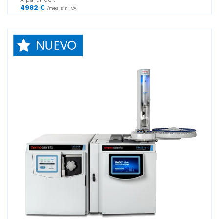
A partir de :
4982 €
/mes sin IVA