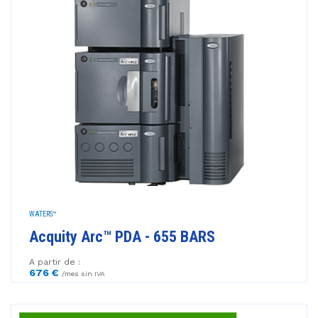
WATERS™
Acquity Arc™ PDA - 655 BARS
A partir de :
676 €
/mes sin IVA