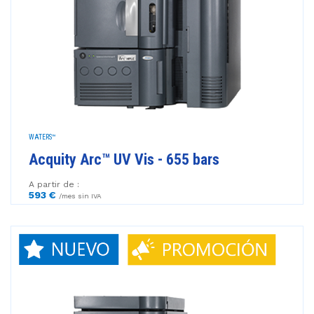
WATERS™
Acquity Arc™ UV Vis - 655 bars
A partir de :
593 €
/mes sin IVA