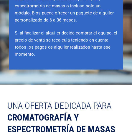
espectrometría de masas o incluso solo un
módulo, Bios puede ofrecer un paquete de alquiler
personalizado de 6 a 36 meses.
Si al finalizar el alquiler decide comprar el equipo, el
precio de venta se recalcula teniendo en cuenta
todos los pagos de alquiler realizados hasta ese
momento.
UNA OFERTA DEDICADA PARA
CROMATOGRAFÍA Y
ESPECTROMETRÍA DE MASAS