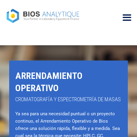
ARRENDAMIENTO
OPERATIVO
CROMATOGRAFÍA Y ESPECTROMETRÍA DE MASAS
Ya sea para una necesidad puntual o un proyecto
continuo, el Arrendamiento Operativo de Bios
ofrece una solución rápida, flexible y a medida. Sea
cual sea la técnica que necesite; HPLC, GC,