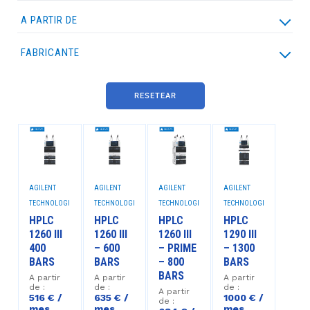
A PARTIR DE
FABRICANTE
AGILENT TECHNOLOGIES
THERMO FISHER SCIENTIFIC
WATERS
RESETEAR
AGILENT
AGILENT
AGILENT
AGILENT
TECHNOLOGIES™
TECHNOLOGIES™
TECHNOLOGIES™
TECHNOLOGIES™
HPLC
HPLC
HPLC
HPLC
1260 III
1260 III
1260 III
1290 III
400
– 600
– PRIME
– 1300
BARS
BARS
– 800
BARS
BARS
A partir
A partir
A partir
de :
de :
de :
A partir
516 € /
635 € /
1000 € /
de :
mes
mes
mes