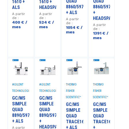
QUAD
QUAD
1610 +
1610 +
8860/5977C
8860/5977C
ALS
HEADSPACE
+ ALS
+
A partir
A partir
HEADSPACE
de :
de :
A partir
400 € /
524 € /
de :
A partir
mes
mes
1054 € /
de :
mes
1391 € /
mes
AGILENT
AGILENT
THERMO
THERMO
TECHNOLOGIES™
TECHNOLOGIES™
FISHER
FISHER
GC/MS
GC/MS
SCIENTIFIC™
SCIENTIFIC™
SIMPLE
SIMPLE
GC/MS
GC/MS
QUAD
QUAD
SIMPLE
SIMPLE
8890/5977C
8890/5977C
QUAD
QUAD
+ ALS
+
TRACE1610/ISQ7610
TRACE1610/ISQ76
HEADSPACE
+ ALS
+
A partir