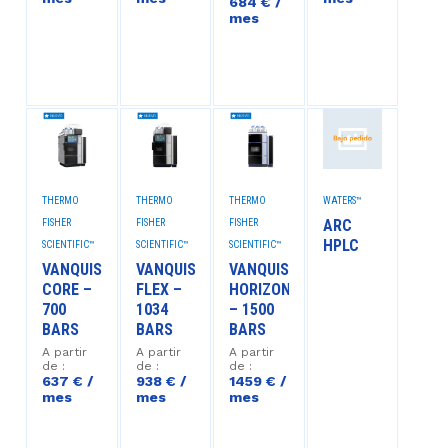
684 € /
mes
THERMO
THERMO
THERMO
WATERS™
ARC
FISHER
FISHER
FISHER
HPLC
SCIENTIFIC™
SCIENTIFIC™
SCIENTIFIC™
VANQUISH
VANQUISH
VANQUISH
CORE –
FLEX –
HORIZON
700
1034
– 1500
BARS
BARS
BARS
A partir
A partir
A partir
de :
de :
de :
637 € /
938 € /
1459 € /
mes
mes
mes