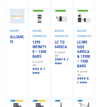
WATERS™
AGILENT
AGILENT
AGILENT
ALLIANCE
TECHNOLOGIES™
TECHNOLOGIES™
TECHNOLOGIES™
IS
1290
LC TQ
LC/MS
INFINITY
6495CA
QQQ
II – 1300
6495CA
A partir
de :
BARS
& 1290II
2901 € /
– 1300
A partir
mes
de :
BARS
642 € /
A partir
mes
de :
3454 €
/ mes