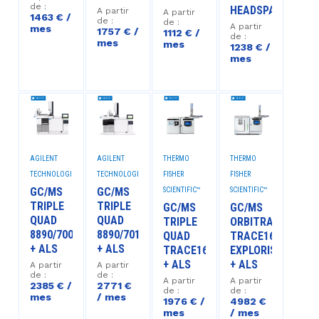
de :
HEADSPACE
A partir
A partir
1463 € /
de :
de :
A partir
mes
1757 € /
1112 € /
de :
mes
mes
1238 € /
mes
AGILENT
AGILENT
THERMO
THERMO
TECHNOLOGIES™
TECHNOLOGIES™
FISHER
FISHER
GC/MS
GC/MS
SCIENTIFIC™
SCIENTIFIC™
TRIPLE
TRIPLE
GC/MS
GC/MS
QUAD
QUAD
TRIPLE
ORBITRAP
8890/7000E
8890/7010D
QUAD
TRACE1610/ORBI
+ ALS
+ ALS
TRACE1610/TSQ9610
EXPLORIS
+ ALS
+ ALS
A partir
A partir
de :
de :
A partir
A partir
2385 € /
2771 €
de :
de :
mes
/ mes
1976 € /
4982 €
mes
/ mes