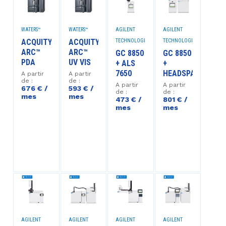
WATERS™
WATERS™
AGILENT
AGILENT
ACQUITY
ACQUITY
TECHNOLOGIES™
TECHNOLOGIES™
ARC™
ARC™
GC 8850
GC 8850
PDA
UV VIS
+ ALS
+
7650
HEADSPACE
A partir
A partir
de :
de :
A partir
A partir
676 € /
593 € /
de :
de :
mes
mes
473 € /
801 € /
mes
mes
AGILENT
AGILENT
AGILENT
AGILENT