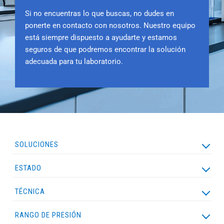
Si no encuentras lo que buscas, no dudes en
ponerte en contacto con nosotros. Nuestro equipo
está siempre dispuesto a ayudarte y estamos
seguros de que podremos encontrar la solución
adecuada para tu laboratorio.
SOLUCIONES
ESTADO
ALQUILER
LEASING
ULTRAFLEX
TÉCNICA
NUEVO
PROMOCIÓN
REACONDICIONADO
RANGO DE PRESIÓN
HPLC
GC
GC/MS