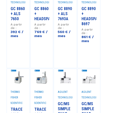
TECHNOLOGIES™
TECHNOLOGIES™
TECHNOLOGIES™
TECHNOLOGIES™
GC 8860
GC 8860
GC 8890
GC 8890
+ ALS
+
+ ALS
+
7650
HEADSPACE
7693A
HEADSPACE
8697
A partir
A partir
A partir
de :
de :
de :
A partir
392 € /
769 € /
560 € /
de :
mes
mes
mes
861 € /
mes
THERMO
THERMO
AGILENT
AGILENT
FISHER
FISHER
TECHNOLOGIES™
TECHNOLOGIES™
GC/MS
GC/MS
SCIENTIFIC
SCIENTIFIC
SIMPLE
SIMPLE
TRACE
TRACE