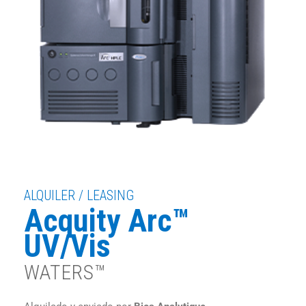
ALQUILER / LEASING
Acquity Arc™
UV/Vis
WATERS™