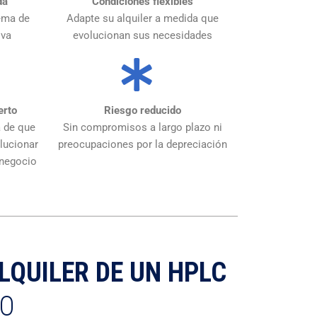
da
Condiciones flexibles
ema de
Adapte su alquiler a medida que
iva
evolucionan sus necesidades
erto
Riesgo reducido
 de que
Sin compromisos a largo plazo ni
lucionar
preocupaciones por la depreciación
 negocio
LQUILER DE UN HPLC
DO