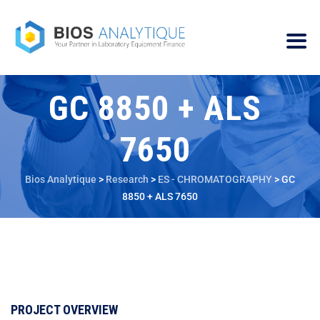
GC 8850 + ALS
7650
Bios Analytique
>
Research
>
ES - CHROMATOGRAPHY
>
GC
8850 + ALS 7650
PROJECT OVERVIEW