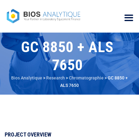
GC 8850 + ALS
7650
Bios Analytique
>
Research
>
Chromatographie
>
GC 8850 +
ALS 7650
PROJECT OVERVIEW