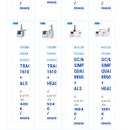
mois
/
/
/
mois
mois
mois
THERMO
THERMO
AGILENT
AGILENT
FISHER
FISHER
TECHNOLOGIES™
TECHNOLOGIES™
GC/MS
GC/MS
SCIENTIFIC
SCIENTIFIC
SIMPLE
SIMPLE
TRACE
TRACE
QUAD
QUAD
1610
1610
8860/5977C
8860/5977C
+
+
+
+
ALS
HEADSPACE
ALS
HEADSPACE
A
A
partir
partir
A
A
de :
de :
partir
partir
400
524
de :
de :
€
€
1054
1391
/
/
€
€
mois
mois
/
/
mois
mois