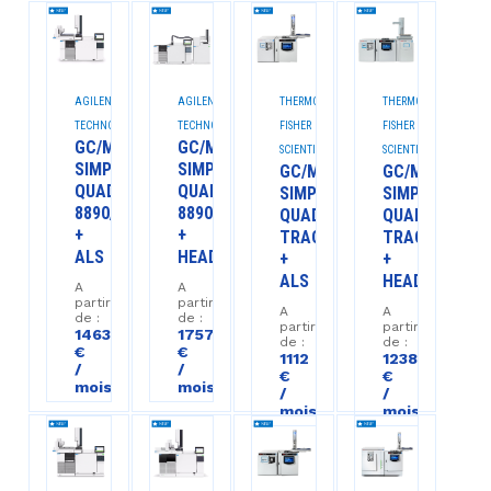
AGILENT
AGILENT
THERMO
THERMO
TECHNOLOGIES™
TECHNOLOGIES™
FISHER
FISHER
GC/MS
GC/MS
SCIENTIFIC™
SCIENTIFIC™
SIMPLE
SIMPLE
GC/MS
GC/MS
QUAD
QUAD
SIMPLE
SIMPLE
8890/5977C
8890/5977C
QUAD
QUAD
+
+
TRACE1610/ISQ7610
TRACE1610/IS
ALS
HEADSPACE
+
+
ALS
HEADSPACE
A
A
partir
partir
A
A
de :
de :
partir
partir
1463
1757
de :
de :
€
€
1112
1238
/
/
€
€
mois
mois
/
/
mois
mois