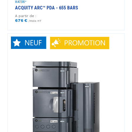
WATERS™
ACQUITY ARC™ PDA - 655 BARS
A partir de :
676 €
/mois HT