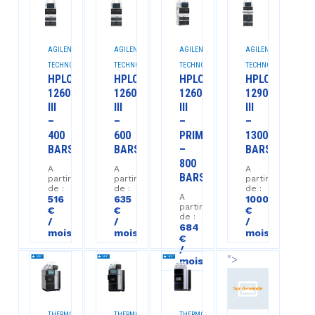
AGILENT
AGILENT
AGILENT
AGILENT
TECHNOLOGIES™
TECHNOLOGIES™
TECHNOLOGIES™
TECHNOLOGIES™
HPLC
HPLC
HPLC
HPLC
1260
1260
1260
1290
III
III
III
III
–
–
–
–
400
600
PRIME
1300
BARS
BARS
–
BARS
800
A
A
A
BARS
partir
partir
partir
de :
de :
de :
A
516
635
1000
partir
€
€
€
de :
/
/
/
684
mois
mois
mois
€
/
">
mois
THERMO
THERMO
THERMO