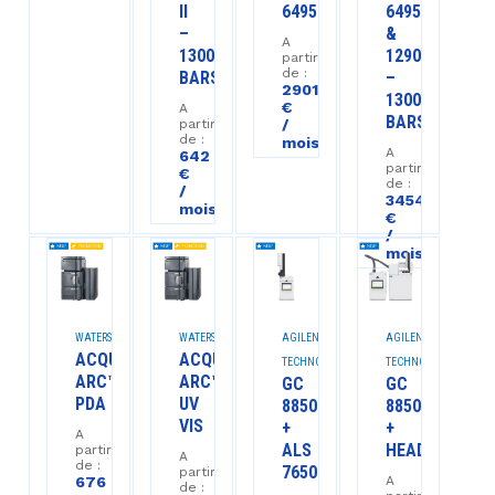
II
6495CA
6495CA
–
&
A
1300
1290II
partir
de :
BARS
–
2901
1300
€
A
BARS
partir
/
de :
mois
A
642
partir
€
de :
/
3454
mois
€
/
mois
WATERS™
WATERS™
AGILENT
AGILENT
ACQUITY
ACQUITY
TECHNOLOGIES™
TECHNOLOGIES™
ARC™
ARC™
GC
GC
PDA
UV
8850
8850
VIS
+
+
A
ALS
HEADSPACE
partir
A
de :
7650
partir
676
A
de :