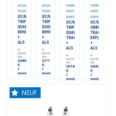
AGILENT
AGILENT
THERMO
THERMO
TECHNOLOGIES™
TECHNOLOGIES™
FISHER
FISHER
GC/MS
GC/MS
SCIENTIFIC™
SCIENTIFIC™
TRIPLE
TRIPLE
GC/MS
GC/MS
QUAD
QUAD
TRIPLE
ORBITRAP
8890/7000E
8890/7010D
QUAD
TRACE1610/O
+
+
TRACE1610/TSQ9610
EXPLORIS
ALS
ALS
+
+
ALS
ALS
A
A
partir
partir
A
A
de :
de :
partir
partir
2385
2771
de :
de :
€
€
1976
4982
/
/
€
€
mois
mois
/
/
mois
mois