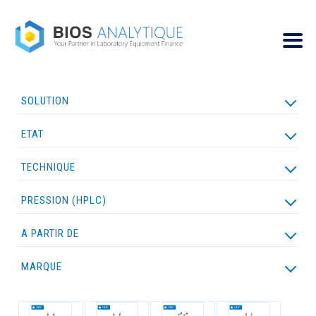
SOLUTION
ETAT
LOCATION
LEASING
ULTRA FLEX
TECHNIQUE
NEUF
PROMOTION
RECONDITIONNÉ
PRESSION (HPLC)
HPLC
GC
GC/MS
A PARTIR DE
MARQUE
AGILENT TECHNOLOGIES
THERMO FISHER SCIENTIFIC
WATERS