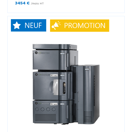
3454 €
/mois HT