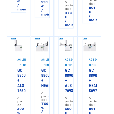
partir
€
593
A
de :
/
partir
€
801
mois
de :
/
€
473
mois
/
€
mois
/
mois
AGILENT
AGILENT
AGILENT
AGILENT
TECHNOLOGIES™
TECHNOLOGIES™
TECHNOLOGIES™
TECHNOLOGIES™
GC
GC
GC
GC
8860
8860
8890
8890
+
+
+
+
ALS
HEADSPACE
ALS
HEADSPACE
7650
7693A
8697
A
partir
A
A
A
de :
partir
partir
partir
769
de :
de :
de :
€
392
560
861
/
€
€
€