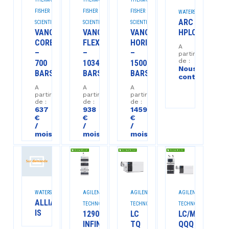
FISHER
FISHER
FISHER
WATERS™
ARC
SCIENTIFIC™
SCIENTIFIC™
SCIENTIFIC™
VANQUISH
VANQUISH
VANQUISH
HPLC
CORE
FLEX
HORIZON
A
–
–
–
partir
de :
700
1034
1500
Nous
BARS
BARS
BARS
contacter
€
A
A
A
/
partir
partir
partir
mois
de :
de :
de :
637
938
1459
€
€
€
/
/
/
mois
mois
mois
WATERS™
AGILENT
AGILENT
AGILENT
ALLIANCE
TECHNOLOGIES™
TECHNOLOGIES™
TECHNOLOGIES™
IS
1290
LC
LC/MS
INFINITY
TQ
QQQ