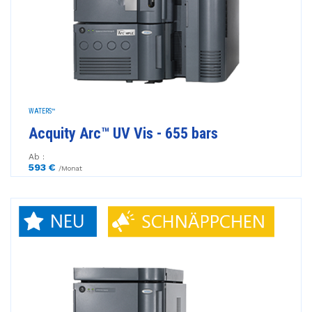
WATERS™
Acquity Arc™ UV Vis - 655 bars
Ab :
593 €
/Monat