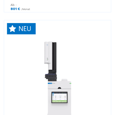
Ab :
801 €
/Monat