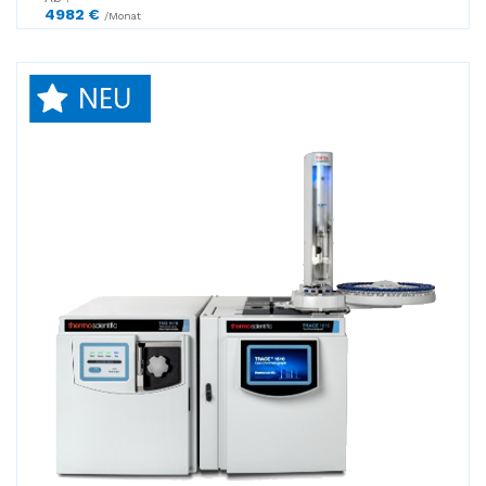
4982 €
/Monat