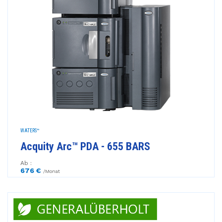
WATERS™
Acquity Arc™ PDA - 655 BARS
Ab :
676 €
/Monat