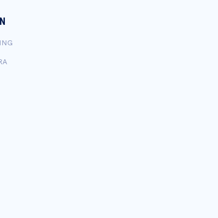
EN
ING
RA
N