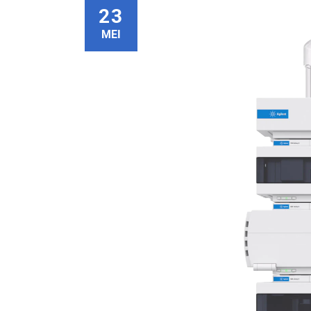
23
MEI