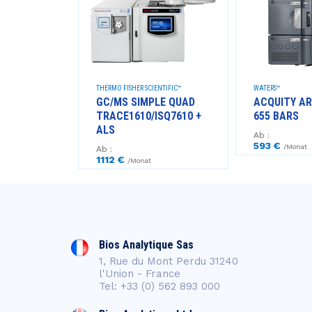
GIES™
THERMO FISHER SCIENTIFIC™
WATERS™
LE QUAD
GC/MS SIMPLE QUAD
ACQUITY AR
+ ALS
TRACE1610/ISQ7610 +
655 BARS
ALS
Ab :
593 €
/Monat
Ab :
1112 €
/Monat
Bios Analytique Sas
1, Rue du Mont Perdu 31240
l'Union - France
Tel: +33 (0) 562 893 000