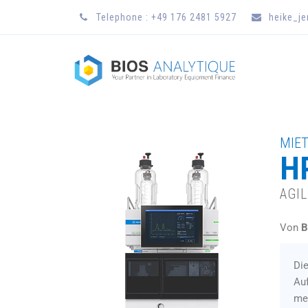
Telephone : +49 176 2481 5927
heike_j
MIET
HP
AGI
Von
B
Di
Auf
me