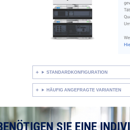
ge
Tät
Qua
Um
Wei
Hie
STANDARDKONFIGURATION
HÄUFIG ANGEFRAGTE VARIANTEN
BENÖTIGEN SIE EINE INDIV