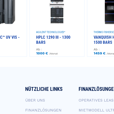
AGILENT TECHNOLOGIES™
THERMO FISHER SC
C™ UV VIS -
HPLC 1290 III - 1300
VANQUISH 
BARS
1500 BARS
Ab :
Ab :
1000 €
1459 €
/Monat
/Mona
NÜTZLICHE LINKS
FINANZLÖSUNG
ÜBER UNS
OPERATIVES LEAS
FINANZLÖSUNGEN
MIETMODELL ULT