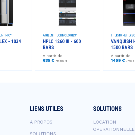
ENTIFIC™
AGILENT TECHNOLOGIES™
THERMO FISHER SC
LEX - 1034
HPLC 1260 III - 600
VANQUISH 
BARS
1500 BARS
A partir de :
A partir de :
635 €
1459 €
T
/mois HT
/mois
LIENS UTILES
SOLUTIONS
A PROPOS
LOCATION
OPERATIONNELLE
SOLUTIONS