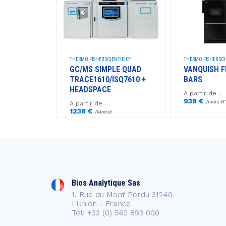
THERMO FISHER SCIENTIFIC™
THERMO FISHER SCI
C™ PDA -
GC/MS SIMPLE QUAD
VANQUISH F
TRACE1610/ISQ7610 +
BARS
HEADSPACE
A partir de :
938 €
T
/mois H
A partir de :
1238 €
/Monat
Bios Analytique Sas
1, Rue du Mont Perdu 31240
l'Union - France
Tel: +33 (0) 562 893 000