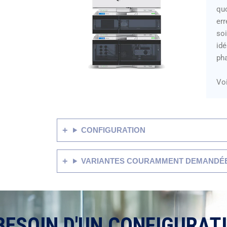
quo
err
soi
idé
pha
Voi
CONFIGURATION
VARIANTES COURAMMENT DEMANDÉ
BESOIN D'UN CONFIGURAT