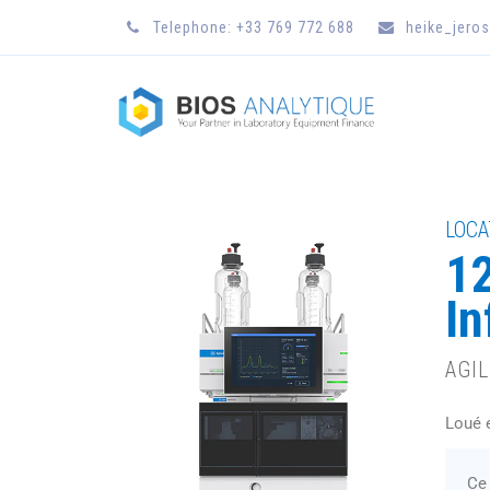
Telephone: +33 769 772 688
heike_jero
LOCA
12
In
AGI
Loué 
Ce