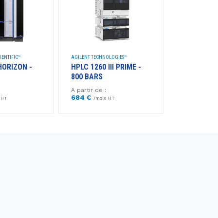
IENTIFIC™
AGILENT TECHNOLOGIES™
AGILENT TECHNO
HORIZON -
HPLC 1260 III PRIME -
HPLC 1290 I
800 BARS
BARS
A partir de :
A partir de :
684 €
642 €
 HT
/mois HT
/mois