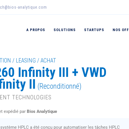
sch@bios-analytique.com
A PROPOS
SOLUTIONS
STARTUPS
NOS OF
TION / LEASING / ACHAT
60 Infinity III + VWD
finity II
(Reconditionné)
LENT TECHNOLOGIES
et expédié par
Bios Analytique
 système HPLC a été conçu pour automatiser les tâches HPLC