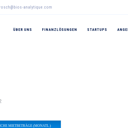
erosch@bios-analytique.com
ÜBER UNS
FINANZLÖSUNGEN
STARTUPS
ANGE
2
ICHE MIETBETRÄGE (MONATL.)