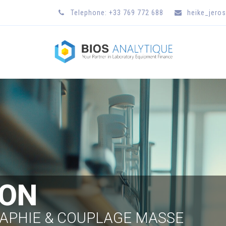
Telephone: +33 769 772 688
heike_jero
ION
PHIE & COUPLAGE MASSE