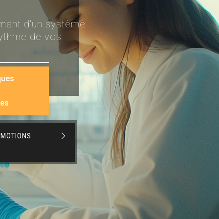
ement d'un système
rythme de vos
ques
les
OMOTIONS