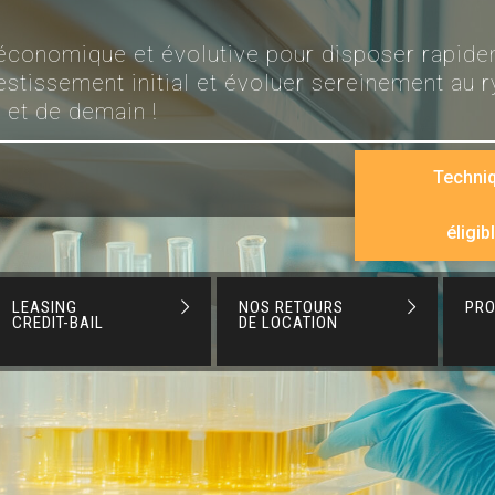
, économique et évolutive pour disposer rapid
estissement initial et évoluer sereinement au 
 et de demain !
Techni
éligib
LEASING
NOS RETOURS
PR
CREDIT-BAIL
DE LOCATION