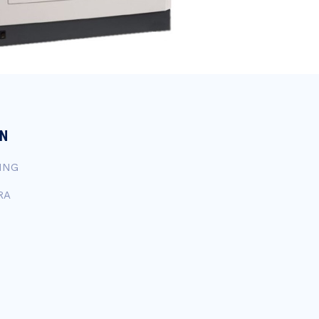
EN
ING
RA
N